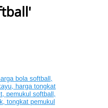
tball
'