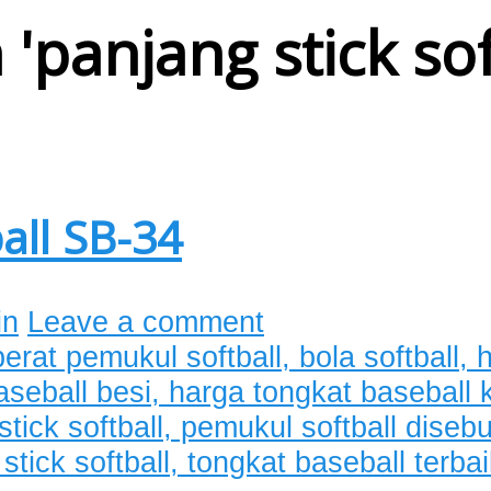
 '
panjang stick sof
all SB-34
in
Leave a comment