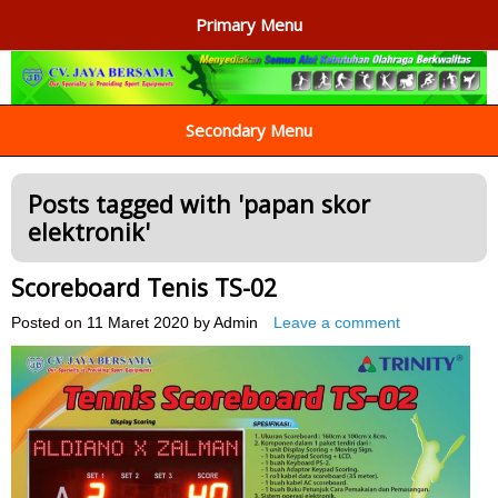
Primary Menu
AGEN ALAT OLAHRAGA
Menyediakan Alat Olahraga Terlengkap di Indonesia
Secondary Menu
Posts tagged with '
papan skor
elektronik
'
Scoreboard Tenis TS-02
Posted on
11 Maret 2020
by
Admin
Leave a comment