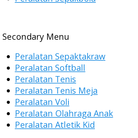
AGEN ALAT OLAHRAGA
Menyediakan Alat Olahraga Terlen
Secondary Menu
Peralatan Sepaktakraw
Peralatan Softball
Peralatan Tenis
Peralatan Tenis Meja
Peralatan Voli
Peralatan Olahraga Anak
Peralatan Atletik Kid