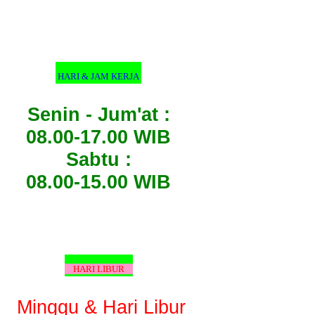
HARI & JAM KERJA
Senin - Jum'at :
08.00-17.00 WIB
Sabtu :
08.00-15.00 WIB
HARI LIBUR
Minggu & Hari Libur