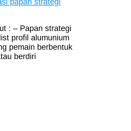
t : – Papan strategi
st profil alumunium
ng pemain berbentuk
au berdiri