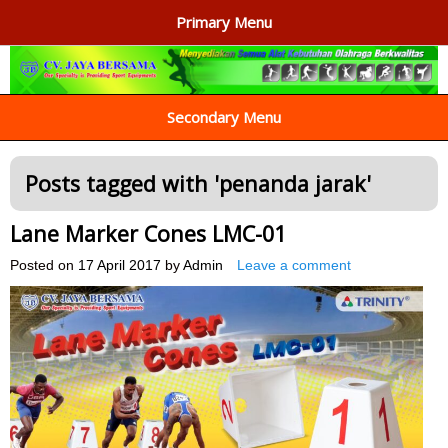
Primary Menu
AGEN ALAT OLAHRAGA
Menyediakan Alat Olahraga Terlengkap di Indonesia
Secondary Menu
Posts tagged with '
penanda jarak
'
Lane Marker Cones LMC-01
Posted on
17 April 2017
by
Admin
Leave a comment