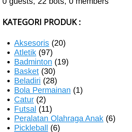
0 guests,
22 bots,
0 members
KATEGORI PRODUK :
Aksesoris
(20)
Atletik
(97)
Badminton
(19)
Basket
(30)
Beladiri
(28)
Bola Permainan
(1)
Catur
(2)
Futsal
(11)
Peralatan Olahraga Anak
(6)
Pickleball
(6)