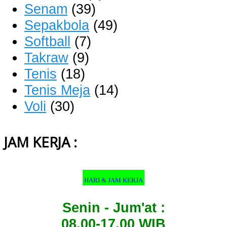
Senam
(39)
Sepakbola
(49)
Softball
(7)
Takraw
(9)
Tenis
(18)
Tenis Meja
(14)
Voli
(30)
JAM KERJA :
HARI & JAM KERJA
Senin - Jum'at :
08.00-17.00 WIB