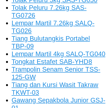
Tolak Peluru 7.26kg SAS-
TG0726
Lempar Martil 7.26kg SALQ-
TG026
Tiang Bulutangkis Portabel
TBP-09
Lempar Martil 4kg SALQ-TG040
Tongkat Estafet SAB-YHD8
Trampolin Senam Senior TSS-
125-GW
Tiang dan Kursi Wasit Takraw
TKWT-03
Gawang Sepakbola Junior GSJ-
01