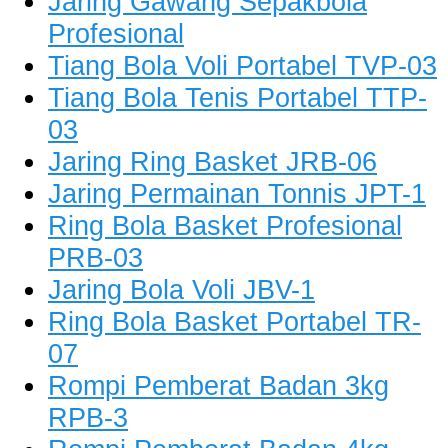
Jaring Gawang Sepakbola
Profesional
Tiang Bola Voli Portabel TVP-03
Tiang Bola Tenis Portabel TTP-
03
Jaring Ring Basket JRB-06
Jaring Permainan Tonnis JPT-1
Ring Bola Basket Profesional
PRB-03
Jaring Bola Voli JBV-1
Ring Bola Basket Portabel TR-
07
Rompi Pemberat Badan 3kg
RPB-3