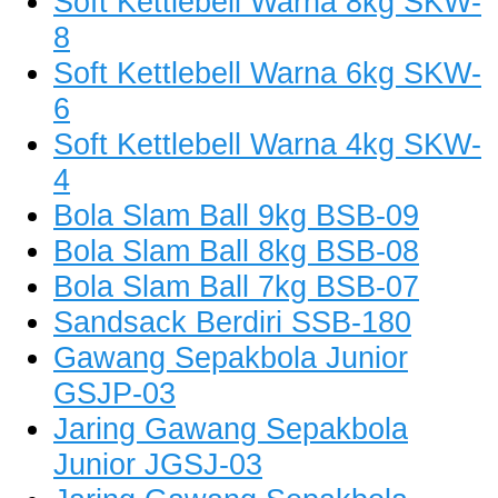
Soft Kettlebell Warna 8kg SKW-
8
Soft Kettlebell Warna 6kg SKW-
6
Soft Kettlebell Warna 4kg SKW-
4
Bola Slam Ball 9kg BSB-09
Bola Slam Ball 8kg BSB-08
Bola Slam Ball 7kg BSB-07
Sandsack Berdiri SSB-180
Gawang Sepakbola Junior
GSJP-03
Jaring Gawang Sepakbola
Junior JGSJ-03