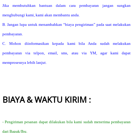
Jika membutuhkan bantuan dalam cara pembayaran jangan sungkan
menghubungi kami, kami akan membantu anda.
B. Jangan lupa untuk menambahkan “biaya pengiriman” pada saat melakukan
pembayaran.
C. Mohon diinformasikan kepada kami bila Anda sudah melakukan
pembayaran via telpon, email, sms, atau via YM, agar kami dapat
memprosesnya lebih lanjut.
BIAYA & WAKTU KIRIM :
- Pengiriman pesanan dapat dilakukan bila kami sudah menerima pembayaran
dari Bapak/Ibu.