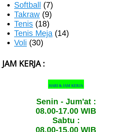
Softball
(7)
Takraw
(9)
Tenis
(18)
Tenis Meja
(14)
Voli
(30)
JAM KERJA :
HARI & JAM KERJA
Senin - Jum'at :
08.00-17.00 WIB
Sabtu :
08.00-15.00 WIB