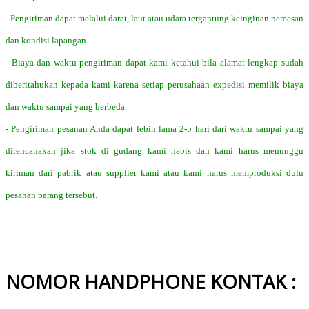
- Pengiriman dapat melalui darat, laut atau udara tergantung keinginan pemesan
dan kondisi lapangan.
- Biaya dan waktu pengiriman dapat kami ketahui bila alamat lengkap sudah
diberitahukan kepada kami karena setiap perusahaan expedisi memilik biaya
dan waktu sampai yang berbeda.
- Pengiriman pesanan Anda dapat lebih lama 2-5 hari dari waktu sampai yang
direncanakan jika stok di gudang kami habis dan kami harus menunggu
kiriman dari pabrik atau supplier kami atau kami harus memproduksi dulu
pesanan barang tersebut.
NOMOR HANDPHONE KONTAK :