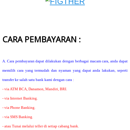
CARA PEMBAYARAN :
A. Cara pembayaran dapat dilakukan dengan berbagai macam cara, anda dapat
memilih cara yang termudah dan nyaman yang dapat anda lakukan, seperti
transfer ke salah satu bank kami dengan cara :
- via ATM BCA, Danamon, Mandiri, BRI.
- via Internet Banking.
- via Phone Banking.
- via SMS Banking.
- atau Tunai melalui teller di setiap cabang bank.