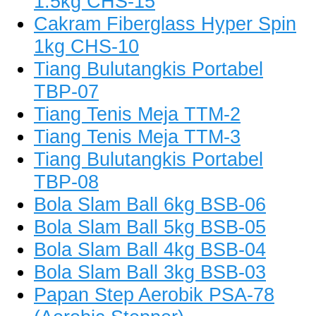
1.5kg CHS-15
Cakram Fiberglass Hyper Spin
1kg CHS-10
Tiang Bulutangkis Portabel
TBP-07
Tiang Tenis Meja TTM-2
Tiang Tenis Meja TTM-3
Tiang Bulutangkis Portabel
TBP-08
Bola Slam Ball 6kg BSB-06
Bola Slam Ball 5kg BSB-05
Bola Slam Ball 4kg BSB-04
Bola Slam Ball 3kg BSB-03
Papan Step Aerobik PSA-78