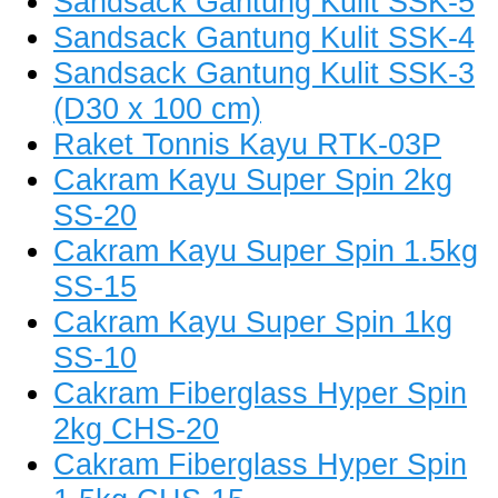
Sandsack Gantung Kulit SSK-5
Sandsack Gantung Kulit SSK-4
Sandsack Gantung Kulit SSK-3
(D30 x 100 cm)
Raket Tonnis Kayu RTK-03P
Cakram Kayu Super Spin 2kg
SS-20
Cakram Kayu Super Spin 1.5kg
SS-15
Cakram Kayu Super Spin 1kg
SS-10
Cakram Fiberglass Hyper Spin
2kg CHS-20
Cakram Fiberglass Hyper Spin