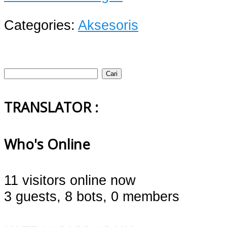
Categories:
Aksesoris
Cari
untuk:
TRANSLATOR :
Who's Online
11 visitors online now
3 guests,
8 bots,
0 members