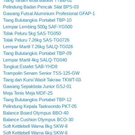
Tiang Tanam Bola Basket TTBB-02
Pelindung Badan Pencak Silat BPS-03
Gawang Futsal Aluminium Profesional GFAP-1
Tiang Bulutangkis Portabel TBP-10
Lempar Lembing 500g SAF-YG500
Tolak Peluru 5kg SAS-TG050
Tolak Peluru 7.26kg SAS-TG0726
Lempar Martil 7.26kg SALQ-TG026
Tiang Bulutangkis Portabel TBP-09
Lempar Martil 4kg SALQ-TG040
Tongkat Estafet SAB-YHD8
Trampolin Senam Senior TSS-125-GW
Tiang dan Kursi Wasit Takraw TKWT-03
Gawang Sepakbola Junior GSJ-01
Meja Tenis Meja MDF-25
Tiang Bulutangkis Portabel TBP-12
Pelindung Kepala Taekwondo PKT-05
Balance Board Olympus BBO-40
Balance Cushion Olympus BCO-30
Soft Kettlebell Warna 8kg SKW-8
Soft Kettlebell Warna 6kg SKW-6