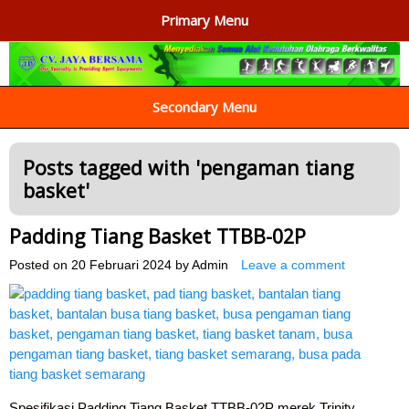
Primary Menu
AGEN ALAT OLAHRAGA
Menyediakan Alat Olahraga Terlengkap di Indonesia
Secondary Menu
Posts tagged with '
pengaman tiang
basket
'
Padding Tiang Basket TTBB-02P
Posted on
20 Februari 2024
by
Admin
Leave a comment
Spesifikasi Padding Tiang Basket TTBB-02P merek Trinity