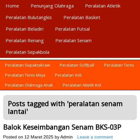
Primary Menu
Home
Penunjang Olahraga
Peralatan Atletik
Peralatan Bulutangkis
Peralatan Basket
Peralatan Beladiri
Peralatan Futsal
Peralatan Renang
Peralatan Senam
Peralatan Sepakbola
Secondary Menu
AGEN ALAT OLAHRAGA
Menyediakan Alat Olahraga Terlengkap di Indonesia
Peralatan Sepaktakraw
Peralatan Softball
Peralatan Tenis
Peralatan Tenis Meja
Peralatan Voli
Peralatan Olahraga Anak
Peralatan Atletik Kid
Posts tagged with '
peralatan senam
lantai
'
Balok Keseimbangan Senam BKS-03P
Posted on
12 Maret 2025
by
Admin
Leave a comment