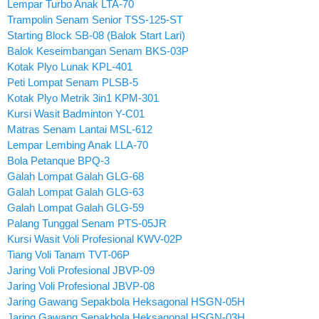
Lempar Turbo Anak LTA-70
Trampolin Senam Senior TSS-125-ST
Starting Block SB-08 (Balok Start Lari)
Balok Keseimbangan Senam BKS-03P
Kotak Plyo Lunak KPL-401
Peti Lompat Senam PLSB-5
Kotak Plyo Metrik 3in1 KPM-301
Kursi Wasit Badminton Y-C01
Matras Senam Lantai MSL-612
Lempar Lembing Anak LLA-70
Bola Petanque BPQ-3
Galah Lompat Galah GLG-68
Galah Lompat Galah GLG-63
Galah Lompat Galah GLG-59
Palang Tunggal Senam PTS-05JR
Kursi Wasit Voli Profesional KWV-02P
Tiang Voli Tanam TVT-06P
Jaring Voli Profesional JBVP-09
Jaring Voli Profesional JBVP-08
Jaring Gawang Sepakbola Heksagonal HSGN-05H
Jaring Gawang Sepakbola Heksagonal HSGN-03H