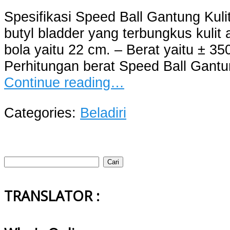
Spesifikasi Speed Ball Gantung Kuli
butyl bladder yang terbungkus kulit a
bola yaitu 22 cm. – Berat yaitu ± 3
Perhitungan berat Speed Ball Gant
Continue reading…
Categories:
Beladiri
Cari
untuk:
TRANSLATOR :