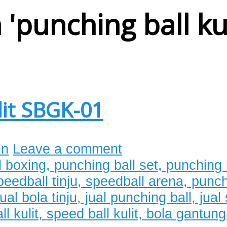
 '
punching ball kul
lit SBGK-01
in
Leave a comment