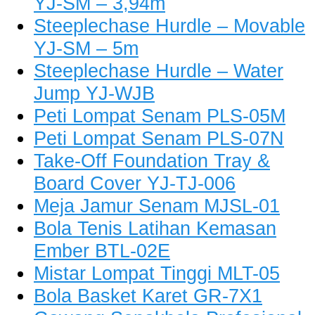
YJ-SM – 3,94m
Steeplechase Hurdle – Movable
YJ-SM – 5m
Steeplechase Hurdle – Water
Jump YJ-WJB
Peti Lompat Senam PLS-05M
Peti Lompat Senam PLS-07N
Take-Off Foundation Tray &
Board Cover YJ-TJ-006
Meja Jamur Senam MJSL-01
Bola Tenis Latihan Kemasan
Ember BTL-02E
Mistar Lompat Tinggi MLT-05
Bola Basket Karet GR-7X1