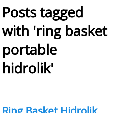
Posts tagged
with '
ring basket
portable
hidrolik
'
Ring Basket Hidrolik