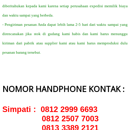
diberitahukan kepada kami karena setiap perusahaan expedisi memilik biaya
dan waktu sampai yang berbeda.
- Pengiriman pesanan Anda dapat lebih lama 2-5 hari dari waktu sampai yang
direncanakan jika stok di gudang kami habis dan kami harus menunggu
kiriman dari pabrik atau supplier kami atau kami harus memproduksi dulu
pesanan barang tersebut.
NOMOR HANDPHONE KONTAK :
Simpati : 0812 2999 6693
0812 2507 7003
0813 3389 2121