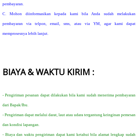
pembayaran.
C. Mohon diinformasikan kepada kami bila Anda sudah melakukan
pembayaran via telpon, email, sms, atau via YM, agar kami dapat
memprosesnya lebih lanjut.
BIAYA & WAKTU KIRIM :
- Pengiriman pesanan dapat dilakukan bila kami sudah menerima pembayaran
dari Bapak/Ibu.
- Pengiriman dapat melalui darat, laut atau udara tergantung keinginan pemesan
dan kondisi lapangan.
- Biaya dan waktu pengiriman dapat kami ketahui bila alamat lengkap sudah