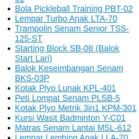
Bola Pickleball Training PBT-02
Lempar Turbo Anak LTA-70
Trampolin Senam Senior TSS-
125-ST
Starting Block SB-08 (Balok
Start Lari)
Balok Keseimbangan Senam
BKS-03P
Kotak Plyo Lunak KPL-401
Peti Lompat Senam PLSB-5
Kotak Plyo Metrik 3in1 KPM-301
Kursi Wasit Badminton Y-C01
Matras Senam Lantai MSL-612
Lempar Lembing Anak LLA-70