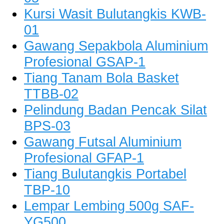
Kursi Wasit Bulutangkis KWB-
01
Gawang Sepakbola Aluminium
Profesional GSAP-1
Tiang Tanam Bola Basket
TTBB-02
Pelindung Badan Pencak Silat
BPS-03
Gawang Futsal Aluminium
Profesional GFAP-1
Tiang Bulutangkis Portabel
TBP-10
Lempar Lembing 500g SAF-
YG500