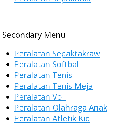
AGEN ALAT OLAHRAGA
Menyediakan Alat Olahraga
Secondary Menu
Terlengkap di Indonesia
Peralatan Sepaktakraw
Peralatan Softball
Peralatan Tenis
Peralatan Tenis Meja
Peralatan Voli
Peralatan Olahraga Anak
Peralatan Atletik Kid