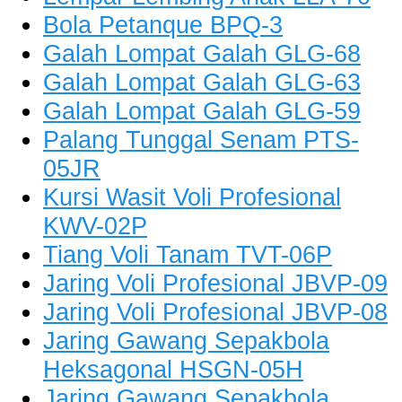
Bola Petanque BPQ-3
Galah Lompat Galah GLG-68
Galah Lompat Galah GLG-63
Galah Lompat Galah GLG-59
Palang Tunggal Senam PTS-
05JR
Kursi Wasit Voli Profesional
KWV-02P
Tiang Voli Tanam TVT-06P
Jaring Voli Profesional JBVP-09
Jaring Voli Profesional JBVP-08
Jaring Gawang Sepakbola
Heksagonal HSGN-05H
Jaring Gawang Sepakbola