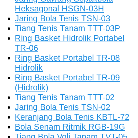
Heksagonal HSGN-03H
Jaring Bola Tenis TSN-03
Tiang Tenis Tanam TTT-03P
Ring Basket Hidrolik Portabel
TR-06
Ring Basket Portabel TR-08
Hidrolik
Ring Basket Portabel TR-09
(Hidrolik)
Tiang Tenis Tanam TTT-02
Jaring Bola Tenis TSN-02
Keranjang Bola Tenis KBTL-72
Bola Senam Ritmik RGB-19G
Tiang Bola Voli Tanam TVT-05