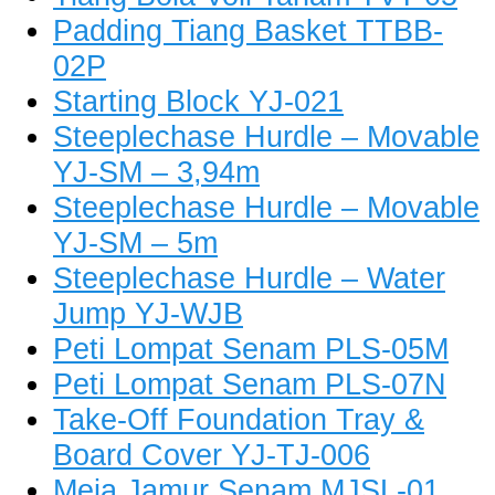
Padding Tiang Basket TTBB-
02P
Starting Block YJ-021
Steeplechase Hurdle – Movable
YJ-SM – 3,94m
Steeplechase Hurdle – Movable
YJ-SM – 5m
Steeplechase Hurdle – Water
Jump YJ-WJB
Peti Lompat Senam PLS-05M
Peti Lompat Senam PLS-07N
Take-Off Foundation Tray &
Board Cover YJ-TJ-006
Meja Jamur Senam MJSL-01