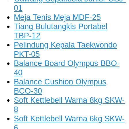
01
Meja Tenis Meja MDF-25
Tiang Bulutangkis Portabel
TBP-12
Pelindung Kepala Taekwondo
PKT-05
Balance Board Olympus BBO-
40
Balance Cushion Olympus
BCO-30
Soft Kettlebell Warna 8kg SKW-
8
Soft Kettlebell Warna 6kg SKW-
6