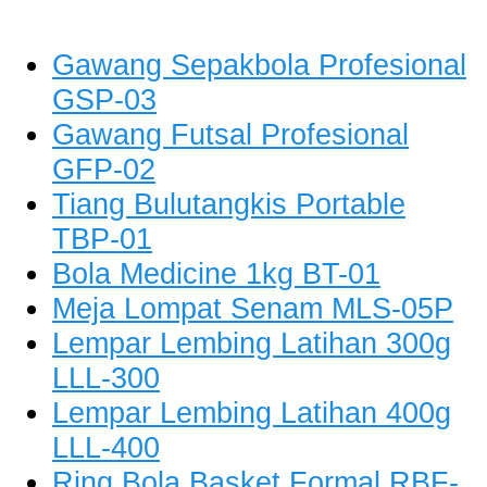
Gawang Sepakbola Profesional
GSP-03
Gawang Futsal Profesional
GFP-02
Tiang Bulutangkis Portable
TBP-01
Bola Medicine 1kg BT-01
Meja Lompat Senam MLS-05P
Lempar Lembing Latihan 300g
LLL-300
Lempar Lembing Latihan 400g
LLL-400
Ring Bola Basket Formal RBF-