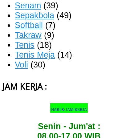
Senam
(39)
Sepakbola
(49)
Softball
(7)
Takraw
(9)
Tenis
(18)
Tenis Meja
(14)
Voli
(30)
JAM KERJA :
HARI & JAM KERJA
Senin - Jum'at :
08.00-17.00 WIB