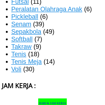
Futsal
(11)
Peralatan Olahraga Anak
(6)
Pickleball
(6)
Senam
(39)
Sepakbola
(49)
Softball
(7)
Takraw
(9)
Tenis
(18)
Tenis Meja
(14)
Voli
(30)
JAM KERJA :
HARI & JAM KERJA