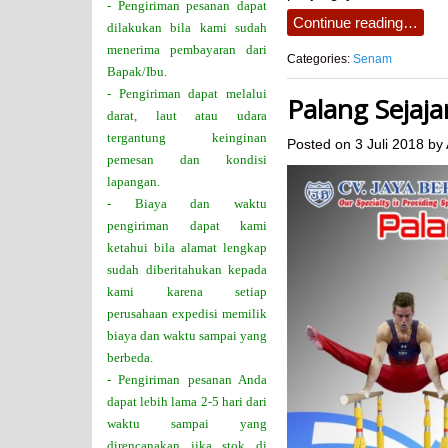
- Pengiriman pesanan dapat
Continue reading…
dilakukan bila kami sudah
menerima pembayaran dari
Categories:
Senam
Bapak/Ibu.
- Pengiriman dapat melalui
Palang Sejaj
darat, laut atau udara
tergantung keinginan
Posted on
3 Juli 2018
by
pemesan dan kondisi
lapangan.
- Biaya dan waktu
pengiriman dapat kami
ketahui bila alamat lengkap
sudah diberitahukan kepada
kami karena setiap
perusahaan expedisi memilik
biaya dan waktu sampai yang
berbeda.
- Pengiriman pesanan Anda
dapat lebih lama 2-5 hari dari
waktu sampai yang
direncanakan jika stok di