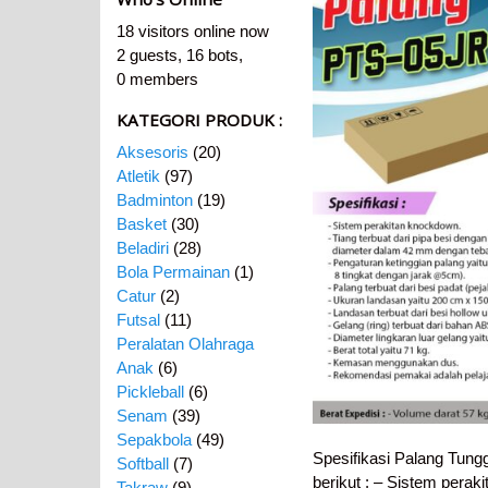
18 visitors online now
2 guests,
16 bots,
0 members
KATEGORI PRODUK :
Aksesoris
(20)
Atletik
(97)
Badminton
(19)
Basket
(30)
Beladiri
(28)
Bola Permainan
(1)
Catur
(2)
Futsal
(11)
Peralatan Olahraga
Anak
(6)
Pickleball
(6)
Senam
(39)
Sepakbola
(49)
Spesifikasi Palang Tun
Softball
(7)
berikut : – Sistem perak
Takraw
(9)