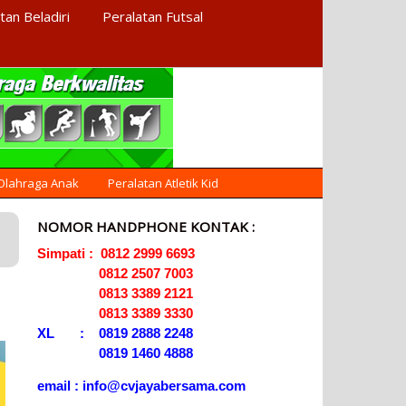
tan Beladiri
Peralatan Futsal
AGEN ALAT
Menyediakan Alat Olahraga
Terlengkap di Indonesia
OLAHRAGA
 Olahraga Anak
Peralatan Atletik Kid
NOMOR HANDPHONE KONTAK :
Simpati : 0812 2999 6693
0812 2507 7003
0813 3389 2121
0813 3389 3330
XL : 0819 2888 2248
0819 1460 4888
email : info@cvjayabersama.com