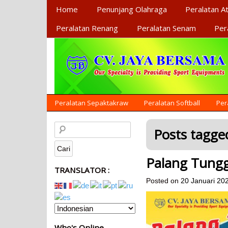
Primary Menu
Home
Penunjang Olahraga
Peralatan At
Peralatan Renang
Peralatan Senam
Per
Secondary Menu
Peralatan Sepaktakraw
Peralatan Softball
Per
Posts tagged
Palang Tung
TRANSLATOR :
Posted on
20 Januari 20
Who's Online