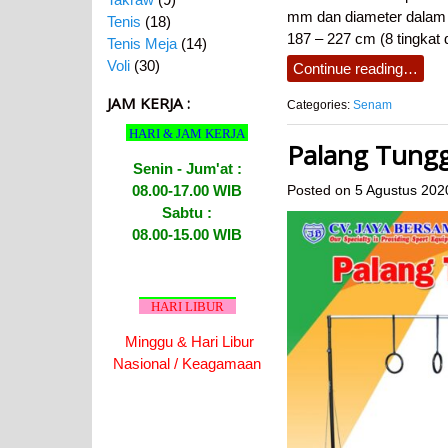
mm dan diameter dalam 4
Tenis
(18)
187 – 227 cm (8 tingkat
Tenis Meja
(14)
Voli
(30)
Continue reading…
JAM KERJA :
Categories:
Senam
HARI & JAM KERJA
Palang Tung
Senin - Jum'at :
08.00-17.00 WIB
Posted on
5 Agustus 202
Sabtu :
08.00-15.00 WIB
HARI LIBUR
Minggu & Hari Libur
Nasional / Keagamaan