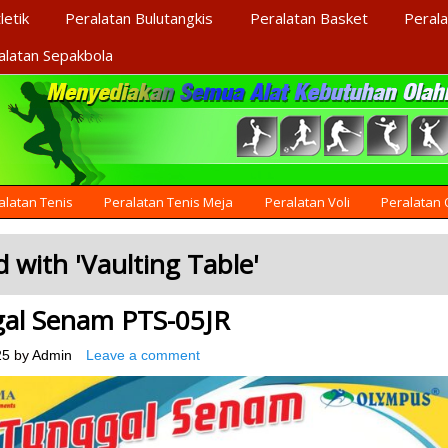
letik
Peralatan Bulutangkis
Peralatan Basket
Perala
alatan Sepakbola
alatan Tenis
Peralatan Tenis Meja
Peralatan Voli
Peralatan
 with '
Vaulting Table
'
gal Senam PTS-05JR
25
by
Admin
Leave a comment