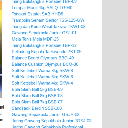
Tiang Bulutangkis Portabel TBP-09
Lempar Martil 4kg SALQ-TG040
Tongkat Estafet SAB-YHD8
Trampolin Senam Senior TSS-125-GW
Tiang dan Kursi Wasit Takraw TKWT-03
Gawang Sepakbola Junior GSJ-01
Meja Tenis Meja MDF-25
Tiang Bulutangkis Portabel TBP-12
Pelindung Kepala Taekwondo PKT-05
Balance Board Olympus BBO-40
Balance Cushion Olympus BCO-30
Soft Kettlebell Warna 8kg SKW-8
Soft Kettlebell Warna 6kg SKW-6
Soft Kettlebell Warna 4kg SKW-4
Bola Slam Ball 9kg BSB-09
Bola Slam Ball 8kg BSB-08
Bola Slam Ball 7kg BSB-07
al
Sandsack Berdiri SSB-180
u
Gawang Sepakbola Junior GSJP-03
an
Jaring Gawang Sepakbola Junior JGSJ-03
Jaring Gawang Sepakbola Profesional