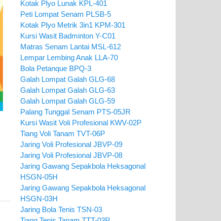
Kotak Plyo Lunak KPL-401
Peti Lompat Senam PLSB-5
Kotak Plyo Metrik 3in1 KPM-301
Kursi Wasit Badminton Y-C01
Matras Senam Lantai MSL-612
Lempar Lembing Anak LLA-70
Bola Petanque BPQ-3
Galah Lompat Galah GLG-68
Galah Lompat Galah GLG-63
Galah Lompat Galah GLG-59
Palang Tunggal Senam PTS-05JR
Kursi Wasit Voli Profesional KWV-02P
m
Tiang Voli Tanam TVT-06P
Jaring Voli Profesional JBVP-09
Jaring Voli Profesional JBVP-08
Jaring Gawang Sepakbola Heksagonal
HSGN-05H
Jaring Gawang Sepakbola Heksagonal
HSGN-03H
Jaring Bola Tenis TSN-03
Tiang Tenis Tanam TTT-03P