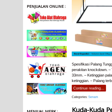
PENJUALAN ONLINE :
Spesifikasi Palang Tun
perakitan knockdown. – 
33mm. – Ketinggian pala
ketinggian. – Palang te
Continue reading…
Categories:
Senam
Kuda-Kuda P
MENJUAL MERK :