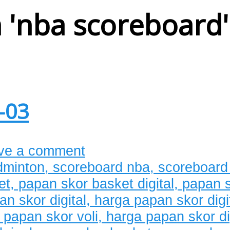
 '
nba scoreboard
'
-03
ve a comment