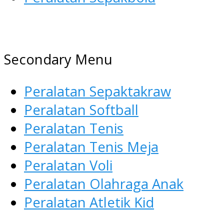
AGEN ALAT OLAHRAGA
Menyediakan Alat Olahraga
Secondary Menu
Terlengkap di Indonesia
Peralatan Sepaktakraw
Peralatan Softball
Peralatan Tenis
Peralatan Tenis Meja
Peralatan Voli
Peralatan Olahraga Anak
Peralatan Atletik Kid