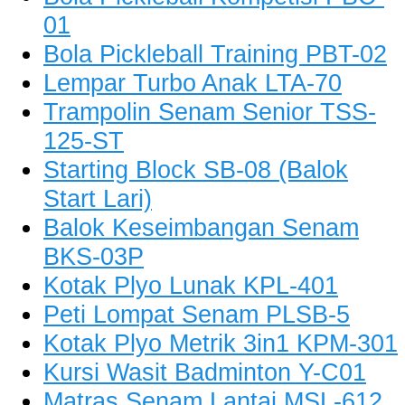
01
Bola Pickleball Training PBT-02
Lempar Turbo Anak LTA-70
Trampolin Senam Senior TSS-
125-ST
Starting Block SB-08 (Balok
Start Lari)
Balok Keseimbangan Senam
BKS-03P
Kotak Plyo Lunak KPL-401
Peti Lompat Senam PLSB-5
Kotak Plyo Metrik 3in1 KPM-301
Kursi Wasit Badminton Y-C01
Matras Senam Lantai MSL-612