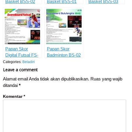
Basket BSS-02
Basket BSS-01
Basket BSS-03
Papan Skor
Papan Skor
Digital Futsal FS-
Badminton BS-02
01
Categories:
Beladiri
Leave a comment
Alamat email Anda tidak akan dipublikasikan.
Ruas yang wajib
ditandai
*
Komentar
*