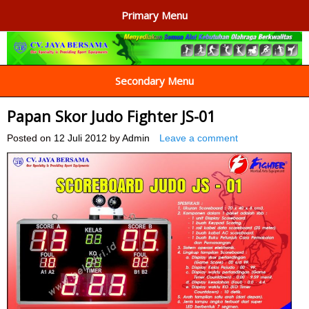
Primary Menu
AGEN ALAT OLAHRAGA
Menyediakan Alat Olahraga Terlengkap di Indonesia
Secondary Menu
Papan Skor Judo Fighter JS-01
Posted on
12 Juli 2012
by
Admin
Leave a comment