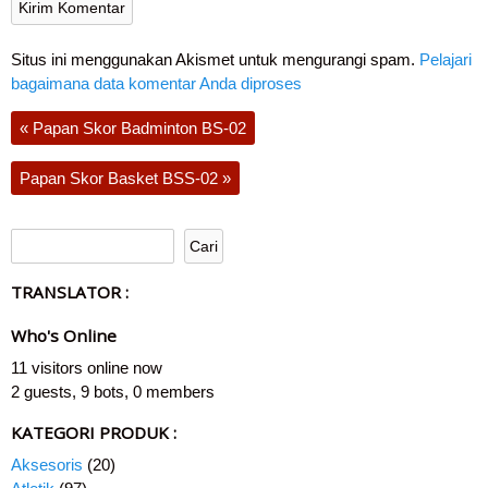
Situs ini menggunakan Akismet untuk mengurangi spam.
Pelajari
bagaimana data komentar Anda diproses
«
Papan Skor Badminton BS-02
Papan Skor Basket BSS-02
»
TRANSLATOR :
Who's Online
11 visitors online now
2 guests,
9 bots,
0 members
KATEGORI PRODUK :
Aksesoris
(20)