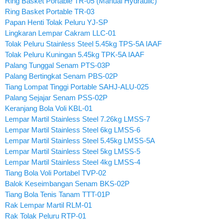
Ring Basket Portable TR-05 (Manual Hydraulic)
Ring Basket Portable TR-03
Papan Henti Tolak Peluru YJ-SP
Lingkaran Lempar Cakram LLC-01
Tolak Peluru Stainless Steel 5.45kg TPS-5A IAAF
Tolak Peluru Kuningan 5.45kg TPK-5A IAAF
Palang Tunggal Senam PTS-03P
Palang Bertingkat Senam PBS-02P
Tiang Lompat Tinggi Portable SAHJ-ALU-025
Palang Sejajar Senam PSS-02P
Keranjang Bola Voli KBL-01
Lempar Martil Stainless Steel 7.26kg LMSS-7
Lempar Martil Stainless Steel 6kg LMSS-6
Lempar Martil Stainless Steel 5.45kg LMSS-5A
Lempar Martil Stainless Steel 5kg LMSS-5
Lempar Martil Stainless Steel 4kg LMSS-4
Tiang Bola Voli Portabel TVP-02
Balok Keseimbangan Senam BKS-02P
Tiang Bola Tenis Tanam TTT-01P
Rak Lempar Martil RLM-01
Rak Tolak Peluru RTP-01