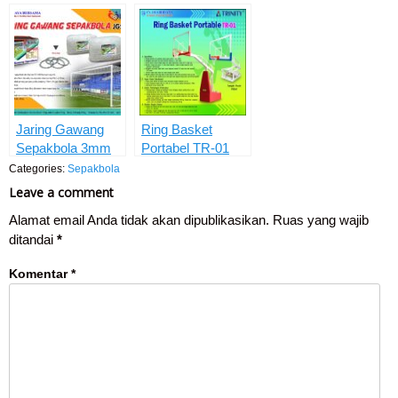
JGS-04
Jaring Gawang
Ring Basket
Sepakbola 3mm
Portabel TR-01
JGS-03
Categories:
Sepakbola
Leave a comment
Alamat email Anda tidak akan dipublikasikan.
Ruas yang wajib
ditandai
*
Komentar
*