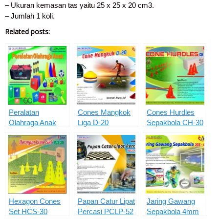
– Ukuran kemasan tas yaitu 25 x 25 x 20 cm3.
– Jumlah 1 koli.
Related posts:
Peralatan
Cones Mangkok
Cones Hurdles
Olahraga Anak
Liga D-20
Sepakbola CH-30
POA
Hexagon Cones
Papan Catur Lipat
Jaring Gawang
Set HCS-30
Percasi PCLP-52
Sepakbola 4mm