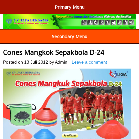
Primary Menu
AGEN ALAT OLAHRAGA
Menyediakan Alat Olahraga Terlengkap di Indonesia
Secondary Menu
Cones Mangkok Sepakbola D-24
Posted on
13 Juli 2012
by
Admin
Leave a comment