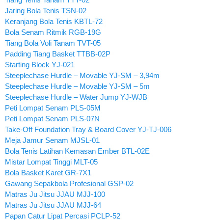
Jaring Bola Tenis TSN-02
Keranjang Bola Tenis KBTL-72
Bola Senam Ritmik RGB-19G
Tiang Bola Voli Tanam TVT-05
Padding Tiang Basket TTBB-02P
Starting Block YJ-021
Steeplechase Hurdle – Movable YJ-SM – 3,94m
Steeplechase Hurdle – Movable YJ-SM – 5m
Steeplechase Hurdle – Water Jump YJ-WJB
Peti Lompat Senam PLS-05M
Peti Lompat Senam PLS-07N
Take-Off Foundation Tray & Board Cover YJ-TJ-006
Meja Jamur Senam MJSL-01
Bola Tenis Latihan Kemasan Ember BTL-02E
Mistar Lompat Tinggi MLT-05
Bola Basket Karet GR-7X1
Gawang Sepakbola Profesional GSP-02
Matras Ju Jitsu JJAU MJJ-100
Matras Ju Jitsu JJAU MJJ-64
Papan Catur Lipat Percasi PCLP-52